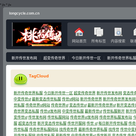
" />
" />
longcycle.com.cn
网站首页
所有标签
内容搜索
联
新开传世发布网
超变传奇世界
今日新开传世一区
新开传奇世界私
TagCloud
新开传奇世界私服
今日新开传世一区
超变传奇世界
新开传世发布网
变态传
中变传世sf
最新变态传世私服
传世sf网站
新开传奇世界
新开传奇世界发布网
世私服
传奇世界sf网站
传奇世界sf
变态传世sf
最新开传奇世界sf
新开变态传
奇世界变态私服
传世sf发布网
中变传世私服
最新传世sf
传世私服新开
新开
变传世sf
传世发布网
传世私服网站
传奇世界sf发布网
传奇世界私服发布站
服
超变态传世
新开变态传世私服
传世开服网
传世 sf
每日新开传世私服
传奇
传世私服
传奇世界私服网站
找传奇世界
最新传奇世界私服
找传世
传世中变
开传世私服网
找传世私服
最新传世
中变传奇世界sf
传世新开
变态传世
传奇