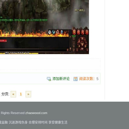
添加新评论
阅读次数：
5
分页:
«
1
»
l Rights Reserved
zhaowoool.com
戏益脑 沉迷游戏伤身 合理安排时间 享受健康生活