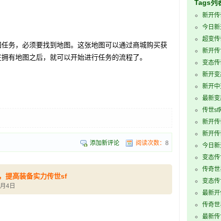
Tags列
新开传
今日新
超变传
任务，必须要找到地图。这张地图可以通过商城购买获
新开传
在拥有地图之后，就可以开始进行任务的流程了。
变态传
新开变
新开中
最新变
传世sf
新开传
新开传
添加新评论
阅读次数：
8
今日新
变态传
传奇世
，提高装备实力传世sf
变态传世
2月4日
最新开
传奇世
最新传世