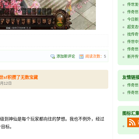
传世发
传奇世
今日新
超变态
找传奇
传世中
传奇世
添加新评论
阅读次数：
5
新开传世
世sf积攒了无数宝藏
友情链
6月12日
传奇世
传奇世
图标汇
级到神仙是每个玩家都向往的梦想。我也不例外，经过
个目标。