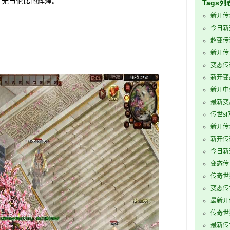
了无与伦比的辉煌。
Tags列
新开传
今日新
超变传
新开传
变态传
新开变
新开中
最新变
传世sf
新开传
新开传
今日新
变态传
传奇世
变态传世
最新开
传奇世
最新传世