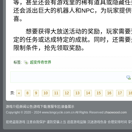
等，甚至还会有游戏里的稀有道具或隐藏任
还会派出巨大的机器人和NPC，为玩家提
喜。
想要获得大放送活动的奖励，玩家需要
定的任务或达成特定的成就。同时，还需要
限制条件，抢先领取奖励。
标签:
超变传奇世界
页:
«
8
9
10
11
12
13
14
15
16
17
1
游戏介绍
|
新闻公告
|
游戏下载
|
客服专区
|
装备展示
Copyright © 2020 - 2024 www.longcycle.com.cn All Rights Reserved
zhaowoool.com
拒绝盗版游戏 注意自我保护 谨防受骗上当 适度游戏益脑 沉迷游戏伤身 合理安排时间 