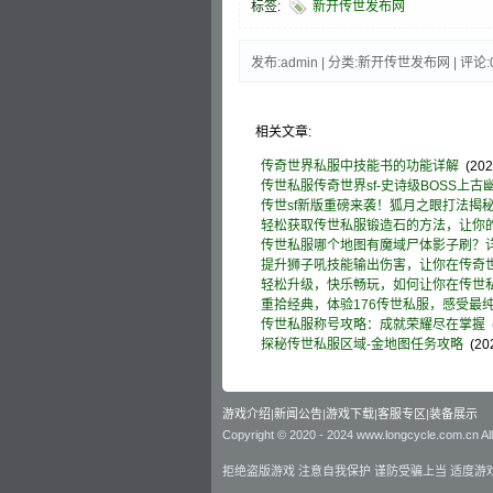
标签:
新开传世发布网
发布:admin | 分类:新开传世发布网 | 评论:0
相关文章:
传奇世界私服中技能书的功能详解
(2024
传世私服传奇世界sf-史诗级BOSS上古
传世sf新版重磅来袭！狐月之眼打法揭
轻松获取传世私服锻造石的方法，让你
传世私服哪个地图有魔域尸体影子刷？
提升狮子吼技能输出伤害，让你在传奇世
轻松升级，快乐畅玩，如何让你在传世
重拾经典，体验176传世私服，感受最
传世私服称号攻略：成就荣耀尽在掌握
(
探秘传世私服区域-金地图任务攻略
(202
游戏介绍
|
新闻公告
|
游戏下载
|
客服专区
|
装备展示
Copyright © 2020 - 2024 www.longcycle.com.cn Al
拒绝盗版游戏 注意自我保护 谨防受骗上当 适度游