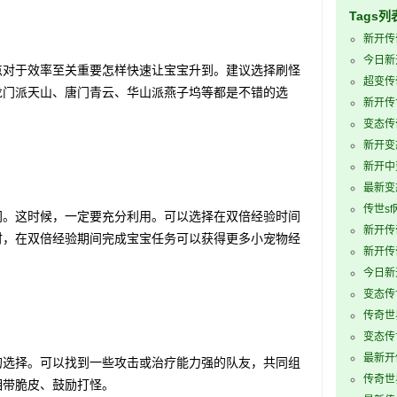
Tags列
新开传
今日新
对于效率至关重要怎样快速让宝宝升到。建议选择刷怪
超变传
龙门派天山、唐门青云、华山派燕子坞等都是不错的选
新开传
变态传
新开变
新开中
最新变
传世sf
。这时候，一定要充分利用。可以选择在双倍经验时间
新开传
时，在双倍经验期间完成宝宝任务可以获得更多小宠物经
新开传
今日新
变态传
传奇世
变态传世
最新开
选择。可以找到一些攻击或治疗能力强的队友，共同组
传奇世
相带脆皮、鼓励打怪。