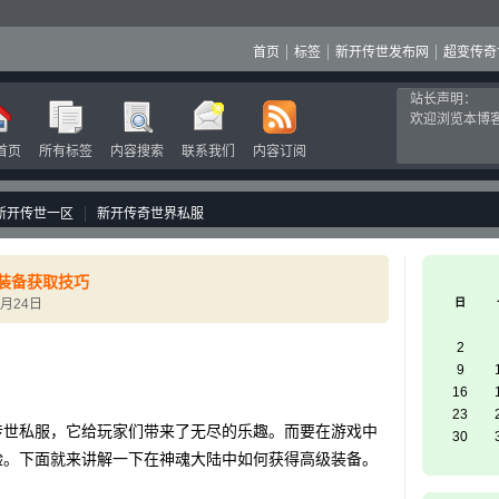
首页
标签
新开传世发布网
超变传奇
站长声明：
欢迎浏览本博
首页
所有标签
内容搜索
联系我们
内容订阅
新开传世一区
新开传奇世界私服
级装备获取技巧
4月24日
日
2
9
16
23
世私服，它给玩家们带来了无尽的乐趣。而要在游戏中
30
验。下面就来讲解一下在神魂大陆中如何获得高级装备。