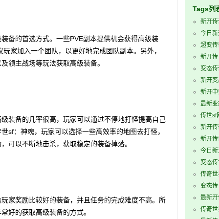
Tags列
新开传
今日新
备的首选方式。一些PVE副本提供机会获得高级装
超变传
建议玩家加入一个团队，以更好地完成团队副本。另外，
新开传
以及领主战场等玩法获取高级装备。
变态传
新开变
新开中
最新变
传世sf
级装备的几率很高，玩家可以通过不停地打怪提高自己
新开传
世sf：神魂，玩家可以选择一些高效率的地图去打怪，
新开传
物，可以不断地击杀，获取稳定的装备掉落。
今日新
变态传
传奇世
变态传世
最新开
玩家奖励比较好的装备，并且任务的完成难度不高。所
传奇世
非常好的获取高级装备的方式。