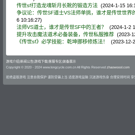
传世sf打造龙魂斩月长靴的锻造方法
(2024-1-15 16:
争议论：传世SF道士VS法师单挑，谁才是传世世界
6 10:16:27)
法师VS道士，谁才是传世SF中的王者？
(2024-1-2 1
提升攻击魔法道术必备装备，传世私服推荐
(2023-12
《传世sf》必学技能：乾坤挪移修炼法！
(2023-12-2
游戏介绍
|
新闻公告
|
游戏下载
|
客服专区
|
装备展示
Copyright © 2020 - 2024 www.longcycle.com.cn All Rights Reserved
zhaowoool.com
拒绝盗版游戏 注意自我保护 谨防受骗上当 适度游戏益脑 沉迷游戏伤身 合理安排时间 